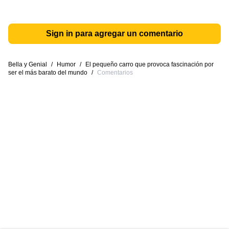
Sign in para agregar un comentario
Bella y Genial
/
Humor
/
El pequeño carro que provoca fascinación por
ser el más barato del mundo
/
Comentarios