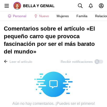
Personal
Nuevo
Mujeres
Familia
Relacio
Comentarios sobre el artículo «El
pequeño carro que provoca
fascinación por ser el más barato
del mundo»
Leer el artículo
Recibir notificaciones
Aún no hay comentarios. ¡Puedes ser el primero!