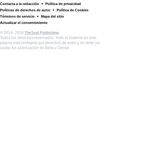
Contacta a la redacción
Política de privacidad
Políticas de derechos de autor
Política de Cookies
Términos de servicio
Mapa del sitio
Actualizar el consentimiento
© 2014–2026
TheSoul Publishing
.
Todos los derechos reservados. Todo el material en esta
página está protegido por derechos de autor y no debe ser
usado sin autorización de Bella y Genial