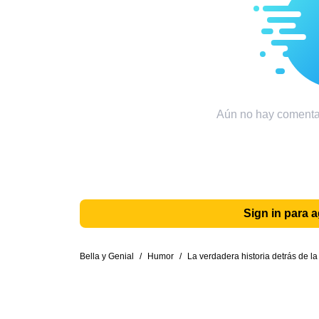
Aún no hay comentar
Sign in para 
Bella y Genial
/
Humor
/
La verdadera historia detrás de l