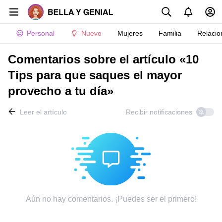
Personal
Nuevo
Mujeres
Familia
Relacio
Comentarios sobre el artículo «10
Tips para que saques el mayor
provecho a tu día»
Leer el artículo
Recibir notificaciones
Aún no hay comentarios. ¡Puedes ser el primero!