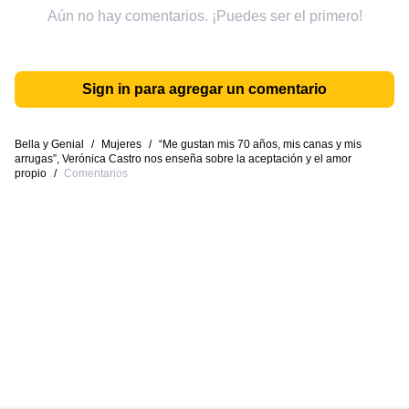
Aún no hay comentarios. ¡Puedes ser el primero!
Sign in para agregar un comentario
Bella y Genial
/
Mujeres
/
“Me gustan mis 70 años, mis canas y mis
arrugas”, Verónica Castro nos enseña sobre la aceptación y el amor
propio
/
Comentarios