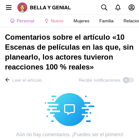
Personal
Nuevo
Mujeres
Familia
Relacio
Comentarios sobre el artículo «10
Escenas de películas en las que, sin
planearlo, los actores tuvieron
reacciones 100 % reales»
Leer el artículo
Recibir notificaciones
Aún no hay comentarios. ¡Puedes ser el primero!