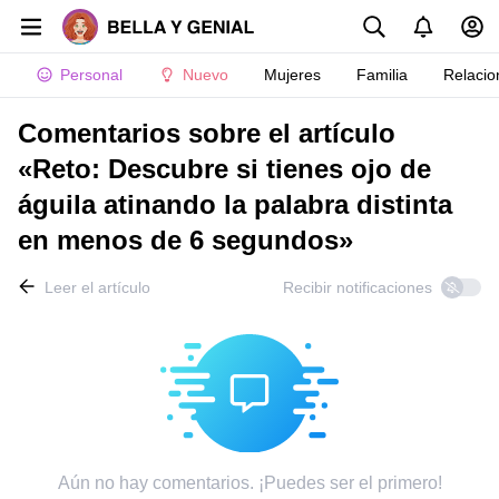
Personal
Nuevo
Mujeres
Familia
Relacio
Comentarios sobre el artículo
«Reto: Descubre si tienes ojo de
águila atinando la palabra distinta
en menos de 6 segundos»
Leer el artículo
Recibir notificaciones
Aún no hay comentarios. ¡Puedes ser el primero!