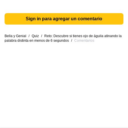
Sign in para agregar un comentario
Bella y Genial
/
Quiz
/
Reto: Descubre si tienes ojo de águila atinando la
palabra distinta en menos de 6 segundos
/
Comentarios