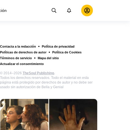
ción
Contacta a la redacción
Política de privacidad
Políticas de derechos de autor
Política de Cookies
Términos de servicio
Mapa del sitio
Actualizar el consentimiento
© 2014–2026
TheSoul Publishing
.
Todos los derechos reservados. Todo el material en esta
página está protegido por derechos de autor y no debe ser
usado sin autorización de Bella y Genial