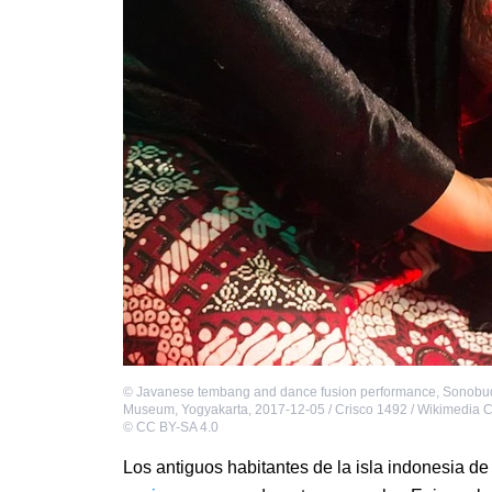
©
Javanese tembang and dance fusion performance, Sonob
Museum, Yogyakarta, 2017-12-05 / Crisco 1492 / Wikimedia
©
CC BY-SA 4.0
Los antiguos habitantes de la isla indonesia d