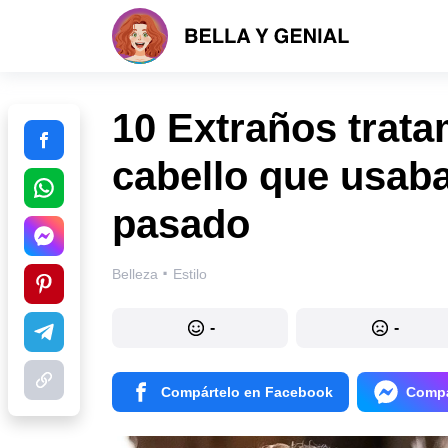
10 Extraños trata
cabello que usaba
pasado
·
Belleza
Estilo
-
-
Compártelo en Facebook
Compá