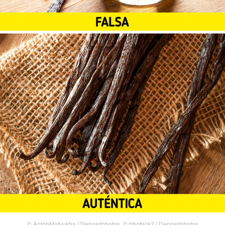
©
AntonMatyukha / Depositphotos
,
©
bhofack2 / Depositphotos