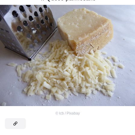
©
lcb / Pixabay