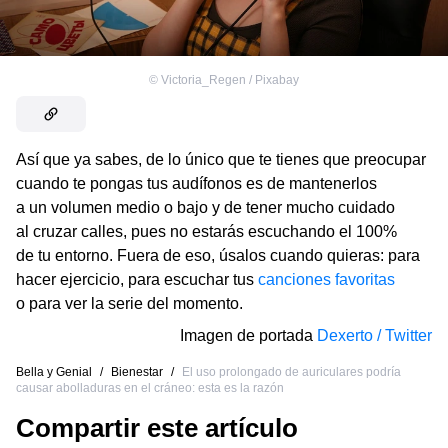
©
Victoria_Regen / Pixabay
Así que ya sabes, de lo único que te tienes que preocupar
cuando te pongas tus audífonos es de mantenerlos
a un volumen medio o bajo y de tener mucho cuidado
al cruzar calles, pues no estarás escuchando el 100%
de tu entorno. Fuera de eso, úsalos cuando quieras: para
hacer ejercicio, para escuchar tus
canciones favoritas
o para ver la serie del momento.
Imagen de portada
Dexerto / Twitter
Bella y Genial
/
Bienestar
/
El uso prolongado de auriculares podría
causar abolladuras en el cráneo: esta es la razón
Compartir este artículo