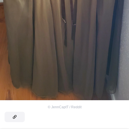
©
JennCaptT / Reddit