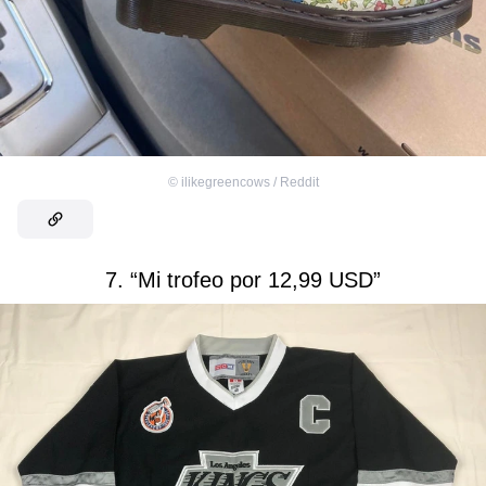
©
ilikegreencows / Reddit
7. “Mi trofeo por 12,99 USD”