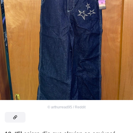
©
arthurread95 / Reddit