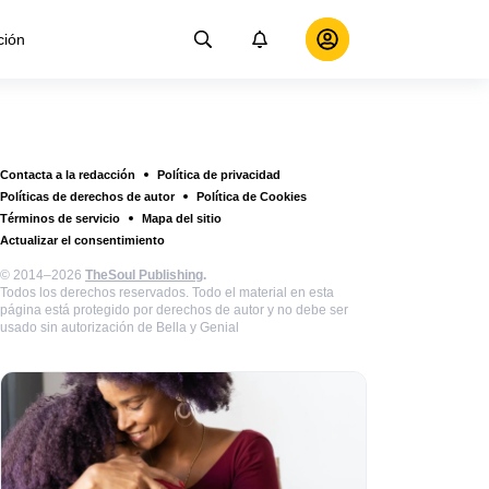
ción
Contacta a la redacción
Política de privacidad
Políticas de derechos de autor
Política de Cookies
Términos de servicio
Mapa del sitio
Actualizar el consentimiento
© 2014–2026
TheSoul Publishing
.
Todos los derechos reservados. Todo el material en esta
página está protegido por derechos de autor y no debe ser
usado sin autorización de Bella y Genial