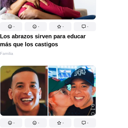
-
-
-
-
Los abrazos sirven para educar
más que los castigos
Familia
-
-
-
-