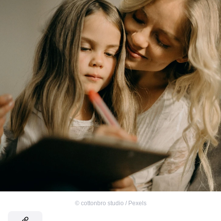
©
cottonbro studio / Pexels