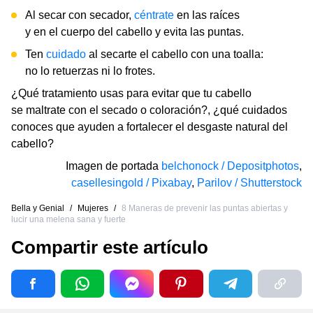
Al secar con secador,
céntrate
en las raíces
y en el cuerpo del cabello y evita las puntas.
Ten
cuidado
al secarte el cabello con una toalla:
no lo retuerzas ni lo frotes.
¿Qué tratamiento usas para evitar que tu cabello
se maltrate con el secado o coloración?, ¿qué cuidados
conoces que ayuden a fortalecer el desgaste natural del
cabello?
Imagen de portada
belchonock / Depositphotos
,
casellesingold / Pixabay
,
Parilov / Shutterstock
Bella y Genial
/
Mujeres
/
8 Maneras de prevenir las puntas abiertas y
lucir una melena sana y fuerte
Compartir este artículo