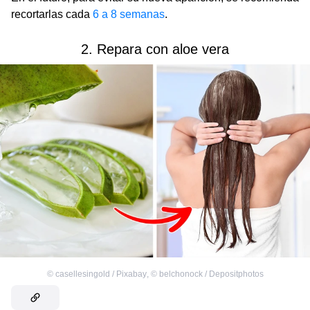
recortarlas cada
6 a 8 semanas
.
2. Repara con aloe vera
©
casellesingold / Pixabay
,
©
belchonock / Depositphotos