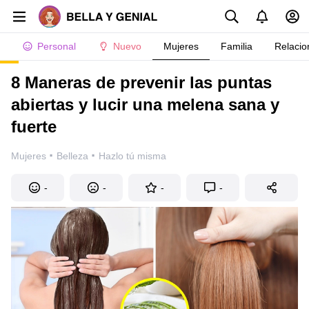
Personal
Nuevo
Mujeres
Familia
Relacio
8 Maneras de prevenir las puntas
abiertas y lucir una melena sana y
fuerte
·
·
Mujeres
Belleza
Hazlo tú misma
-
-
-
-