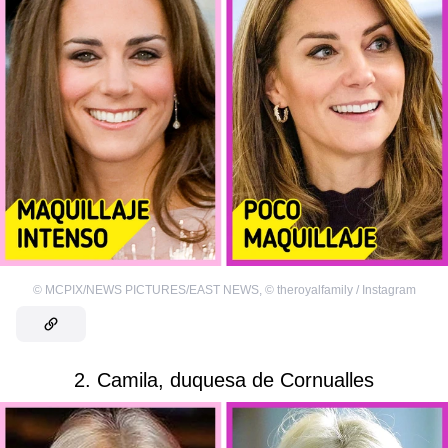
©
MCPIX/NEWS PICTURES/EAST NEWS
,
©
theroyalfamily / Instagram
2. Camila, duquesa de Cornualles