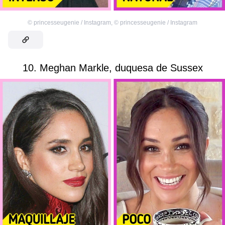
©
princesseugenie / Instagram
,
©
princesseugenie / Instagram
10. Meghan Markle, duquesa de Sussex