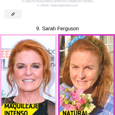
©
Utrecht Robin/ABACAPRESS.COM/EAST NEWS
,
©
Jllado / Depositphotos.com
9. Sarah Ferguson