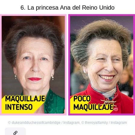
6. La princesa Ana del Reino Unido
©
dukeandduchessofcambridge / Instagram
,
©
theroyalfamily / Instagram