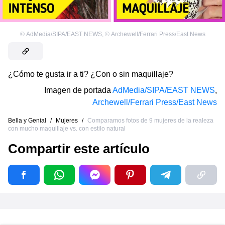
©
AdMedia/SIPA/EAST NEWS
,
©
Archewell/Ferrari Press/East News
¿Cómo te gusta ir a ti? ¿Con o sin maquillaje?
Imagen de portada
AdMedia/SIPA/EAST NEWS
,
Archewell/Ferrari Press/East News
Bella y Genial
/
Mujeres
/
Comparamos fotos de 9 mujeres de la realeza
con mucho maquillaje vs. con estilo natural
Compartir este artículo