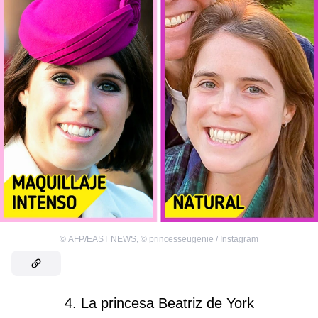
©
AFP/EAST NEWS
,
©
princesseugenie / Instagram
4. La princesa Beatriz de York