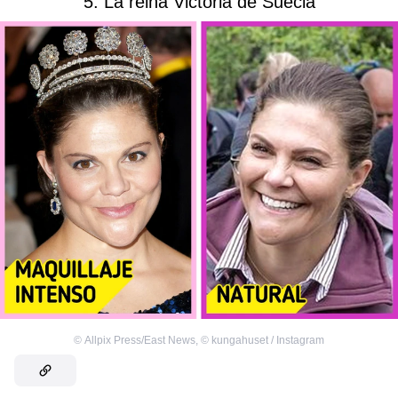
5. La reina Victoria de Suecia
©
Allpix Press/East News
,
©
kungahuset / Instagram