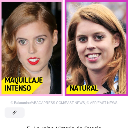
©
Bakounine/ABACAPRESS.COM/EAST NEWS
,
©
AFP/EAST NEWS