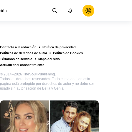
ción
Contacta a la redacción
Política de privacidad
Políticas de derechos de autor
Política de Cookies
Términos de servicio
Mapa del sitio
Actualizar el consentimiento
© 2014–2026
TheSoul Publishing
.
Todos los derechos reservados. Todo el material en esta
página está protegido por derechos de autor y no debe ser
usado sin autorización de Bella y Genial