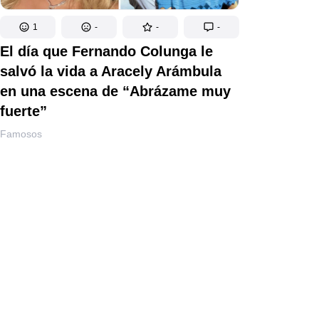
1
-
-
-
El día que Fernando Colunga le
salvó la vida a Aracely Arámbula
en una escena de “Abrázame muy
fuerte”
Famosos