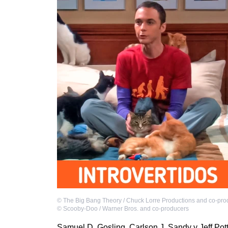
©
The Big Bang Theory / Chuck Lorre Productions and co-pro
©
Scooby-Doo / Warner Bros. and co-producers
Samuel D. Gosling, Carlson J. Sandy y Jeff Pot