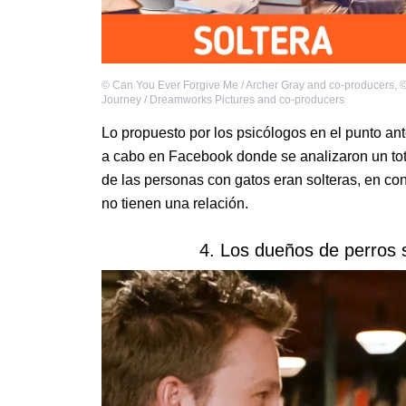
©
Can You Ever Forgive Me / Archer Gray and co-producers
,
Journey / Dreamworks Pictures and co-producers
Lo propuesto por los psicólogos en el punto ante
a cabo en Facebook donde se analizaron un tota
de las personas con gatos eran solteras, en co
no tienen una relación.
4. Los dueños de perros