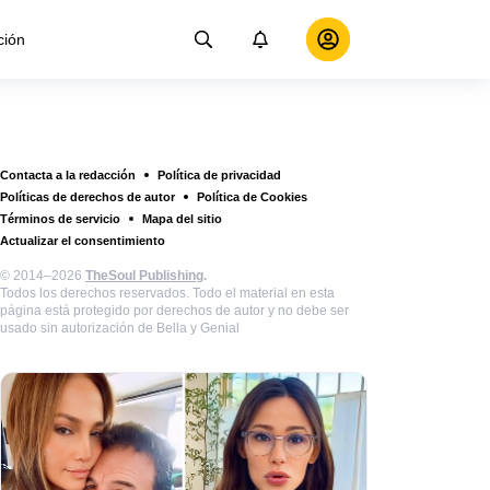
ción
Contacta a la redacción
Política de privacidad
Políticas de derechos de autor
Política de Cookies
Términos de servicio
Mapa del sitio
Actualizar el consentimiento
© 2014–2026
TheSoul Publishing
.
Todos los derechos reservados. Todo el material en esta
página está protegido por derechos de autor y no debe ser
usado sin autorización de Bella y Genial