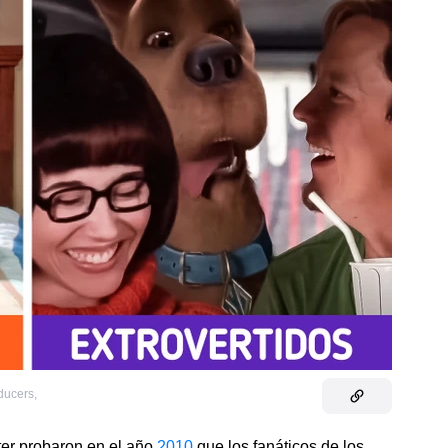
ducers
,
ter probaron en el año
2010
que los fanáticos de los