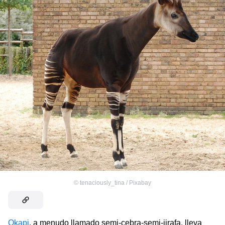
©
tenaciously_tina / Pixabay
Okapi
, a menudo llamado semi-cebra-semi-jirafa, lleva