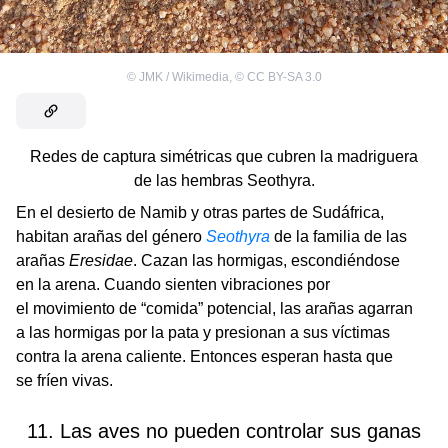
©
JMK / Wikimedia
,
©
CC BY-SA 3.0
Redes de captura simétricas que cubren la madriguera
de las hembras Seothyra.
En el desierto de Namib y otras partes de Sudáfrica,
habitan arañas del género
Seothyra
de la familia de las
arañas
Eresidae
. Cazan las hormigas, escondiéndose
en la arena. Cuando sienten vibraciones por
el movimiento de “comida” potencial, las arañas agarran
a las hormigas por la pata y presionan a sus víctimas
contra la arena caliente. Entonces esperan hasta que
se fríen vivas.
11. Las aves no pueden controlar sus ganas