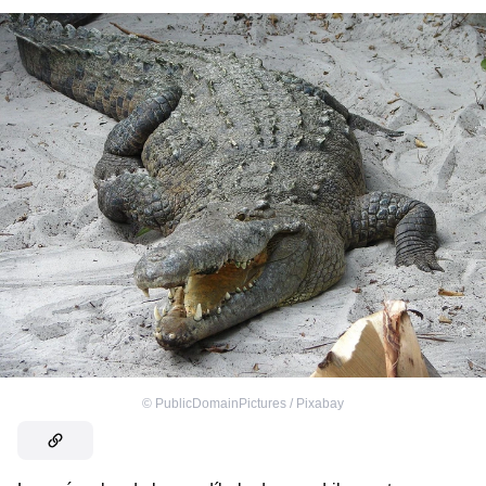
©
PublicDomainPictures / Pixabay