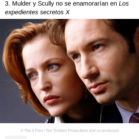
3.
Mulder y Scully no se enamorarían en
Los
expedientes secretos X
©
The X Files / Ten Thirteen Productions and co-producers