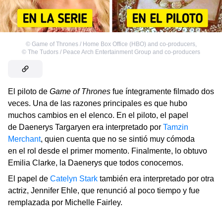
©
Game of Thrones / Home Box Office (HBO) and co-producers
,
©
The Tudors / Peace Arch Entertainment Group and co-producers
El piloto de
Game of Thrones
fue íntegramente filmado dos
veces. Una de las razones principales es que hubo
muchos cambios en el elenco. En el piloto, el papel
de Daenerys Targaryen era interpretado por
Tamzin
Merchant
, quien cuenta que no se sintió muy cómoda
en el rol desde el primer momento. Finalmente, lo obtuvo
Emilia Clarke, la Daenerys que todos conocemos.
El papel de
Catelyn Stark
también era interpretado por otra
actriz, Jennifer Ehle, que renunció al poco tiempo y fue
remplazada por Michelle Fairley.