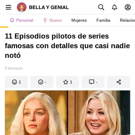
Personal
Nuevo
Mujeres
Familia
Relacio
11 Episodios pilotos de series
famosas con detalles que casi nadie
notó
Famosos
1
-
1
-