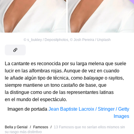
©
s_bukley / Depositphotos
,
©
Josh Pereira / Unplash
La cantante es reconocida por su larga melena que suele
lucir en las alfombras rojas. Aunque de vez en cuando
le añade algún tipo de técnica, como
balayage
o rayitos,
siempre mantiene un tono castaño de base, que
la distingue como uno de las representantes latinas
en el mundo del espectáculo.
Imagen de portada
Jean Baptiste Lacroix / Stringer / Getty
Images
Bella y Genial
/
Famosos
/
13 Famosos que no serían ellos mismos sin
su rasgo más distintivo