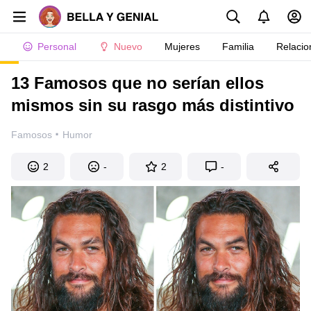
Personal
Nuevo
Mujeres
Familia
Relacio
13 Famosos que no serían ellos
mismos sin su rasgo más distintivo
·
Famosos
Humor
2
-
2
-