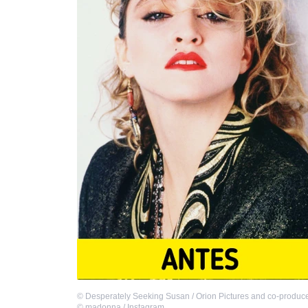
©
Desperately Seeking Susan / Orion Pictures and co-produc
©
madonna / Instagram