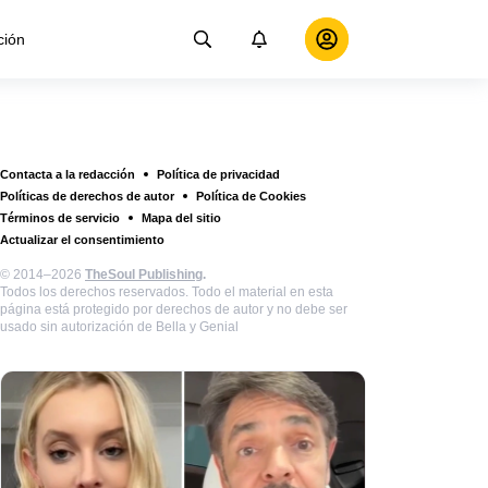
ción
Contacta a la redacción
Política de privacidad
Políticas de derechos de autor
Política de Cookies
Términos de servicio
Mapa del sitio
Actualizar el consentimiento
© 2014–2026
TheSoul Publishing
.
Todos los derechos reservados. Todo el material en esta
página está protegido por derechos de autor y no debe ser
usado sin autorización de Bella y Genial