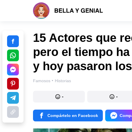
15 Actores que r
pero el tiempo h
y hoy pasaron los
·
Famosos
Historias
-
-
Compártelo en Facebook
Compá