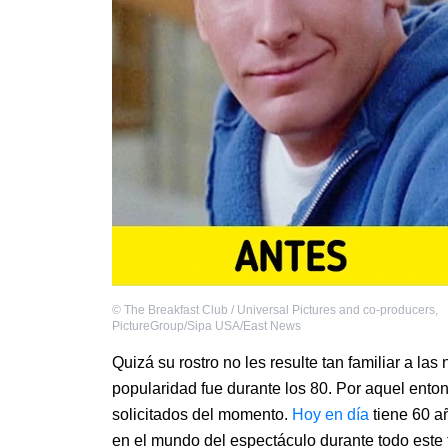
©
The Breakfast Club / Universal Pictures and co-producers
,
PictureGroup/Sipa USA/East News
Quizá su rostro no les resulte tan familiar a 
popularidad fue durante los 80. Por aquel enton
solicitados del momento.
Hoy en día
tiene 60 a
en el mundo del espectáculo durante todo este 