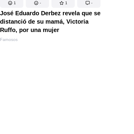
1
-
1
-
José Eduardo Derbez revela que se
distanció de su mamá, Victoria
Ruffo, por una mujer
Famosos