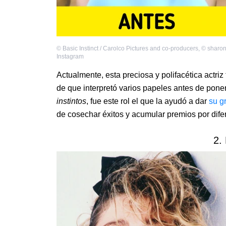
©
Basic Instinct / Carolco Pictures and co-producers
,
©
sharon
Instagram
Actualmente, esta preciosa y polifacética actriz
de que interpretó varios papeles antes de poner
instintos
, fue este rol el que la ayudó a dar
su g
de cosechar éxitos y acumular premios por dife
2.