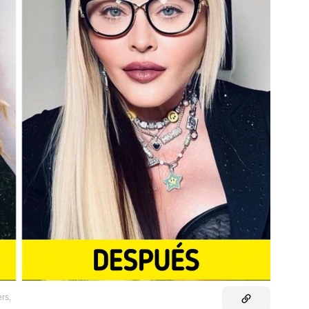
ers
,