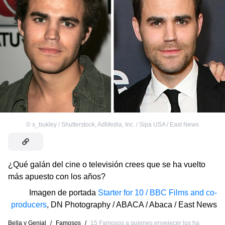
©
s_bukley / Shutterstock
,
AdМedia, Inc. / Sipa USA / East News
¿Qué galán del cine o televisión crees que se ha vuelto
más apuesto con los años?
Imagen de portada
Starter for 10 / BBC Films and co-
producers
,
DN Photography / ABACA / Abaca / East News
Bella y Genial
/
Famosos
/
15 Famosos a quienes envejecer los ha