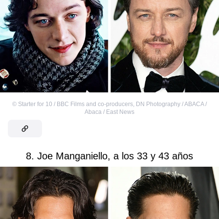
©
Starter for 10 / BBC Films and co-producers
,
DN Photography / ABACA /
Abaca / East News
8. Joe Manganiello, a los 33 y 43 años