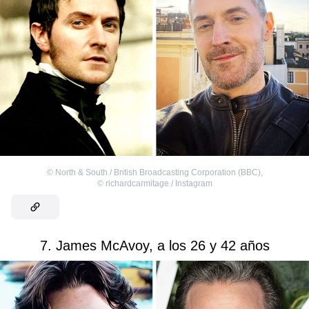
©
North & South / British Broadcasting Corporation (BBC)
,
©
richardcarmitage / Instagram
7. James McAvoy, a los 26 y 42 años