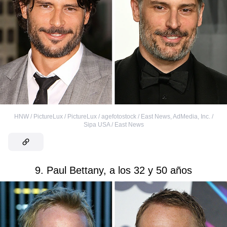
HNW / PictureLux / PictureLux / agefotostock / East News
,
AdМedia, Inc. /
Sipa USA / East News
9. Paul Bettany, a los 32 y 50 años