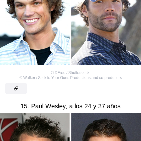
©
DFree / Shutterstock
,
©
Walker / Stick to Your Guns Productions and co-producers
15. Paul Wesley, a los 24 y 37 años