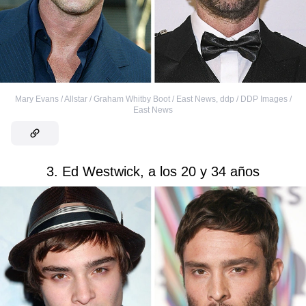
Mary Evans / Allstar / Graham Whitby Boot / East News
,
ddp / DDP Images /
East News
3. Ed Westwick, a los 20 y 34 años