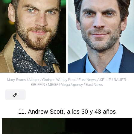
Mary Evans / Allsta r / Graham Whitby Boot / East News
,
AXELLE / BAUER-
GRIFFIN / MEGA / Mega Agency / East News
11. Andrew Scott, a los 30 y 43 años