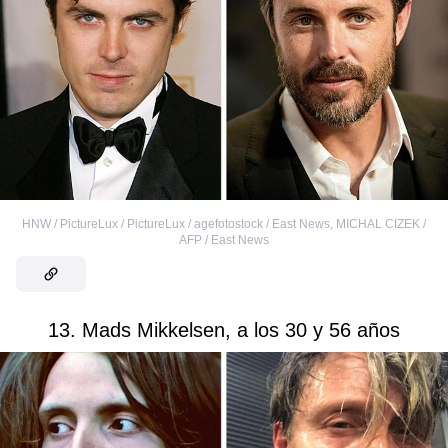
HNW / PictureLux / PictureLux / agefotostock / East News
,
MICHAL CIZEK /
AFP / East News
13. Mads Mikkelsen, a los 30 y 56 años