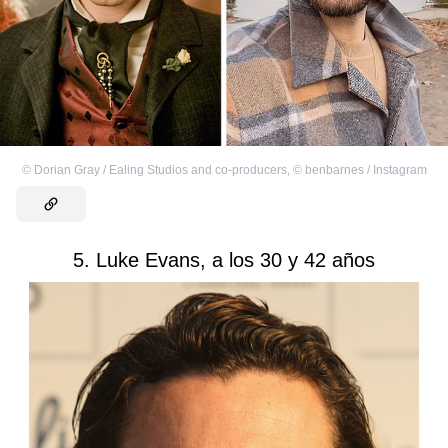
©
Dorian Gray / Ealing Studios and co-producers
,
©
benbarnes / Instagram
5. Luke Evans, a los 30 y 42 años