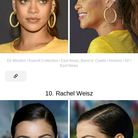
Eli Winston / Everett Collection / East News
,
Brent N. Clarke / Invision / AP /
East News
10. Rachel Weisz