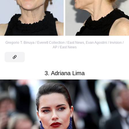
Gregorio T. Binuya / Everett Collection / East News
,
Evan Agostini / Invision /
AP / East News
3. Adriana Lima