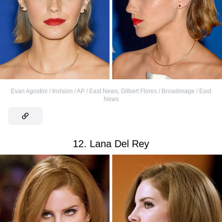
Evan Agostini / Invision / AP / East News
,
Gilbert Flores / Broadimage / East
News
12. Lana Del Rey