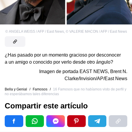
©
ANGELA WEISS / AFP / East News
,
©
VALERIE MACON / AFP / East News
¿Has pasado por un momento gracioso por desconocer
a un amigo o conocido por verlo desde otro ángulo?
Imagen de portada
EAST NEWS
,
Brent N.
Clarke/Invision/AP/East News
Bella y Genial
/
Famosos
/
16 Famosos que no habíamos visto de perfil y
no esperábamos tales diferencias
Compartir este artículo