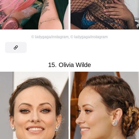
©
ladygaga/instagram
,
©
ladygaga/instagram
15. Olivia Wilde