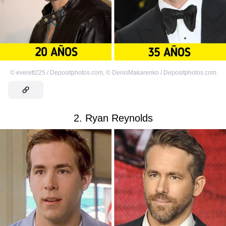
©
everett225 / Depositphotos.com
,
©
DenisMakarenko / Depositphotos.com
2. Ryan Reynolds