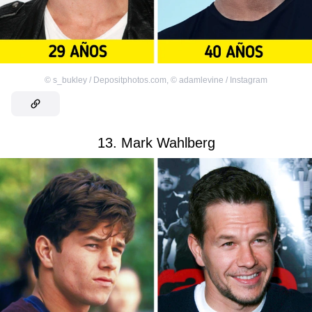
©
s_bukley / Depositphotos.com
,
©
adamlevine / Instagram
13. Mark Wahlberg