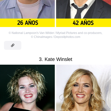
©
National Lampoon's Van Wilder / Myriad Pictures and co-producers
,
©
ChinaImages / Depositphotos.com
3. Kate Winslet