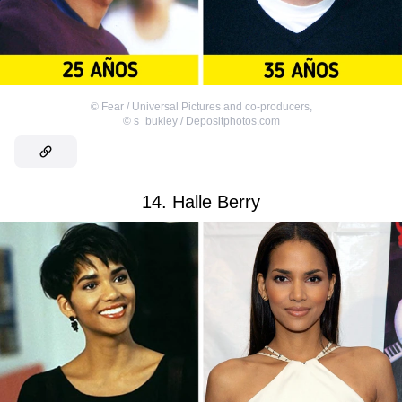
©
Fear / Universal Pictures and co-producers
,
©
s_bukley / Depositphotos.com
14. Halle Berry