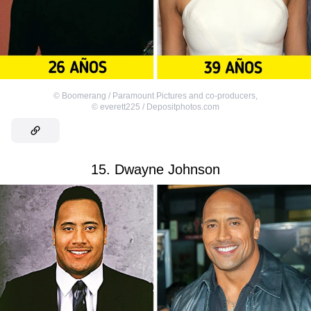
©
Boomerang / Paramount Pictures and co-producers
,
©
everett225 / Depositphotos.com
15. Dwayne Johnson