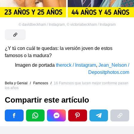
©
davidbeckham / Instagram
,
©
victoriabeckham / Instagram
¿Y tú con cuál te quedas: la versión joven de estos
famosos o la madura?
Imagen de portada
therock / Instagram
,
Jean_Nelson /
Depositphotos.com
Bella y Genial
/
Famosos
/
16 Famosos que lucen mejor conforme pasan
los años
Compartir este artículo