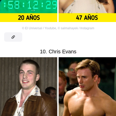
©
El Universal / Youtube
,
©
salmahayek / Instagram
10. Chris Evans