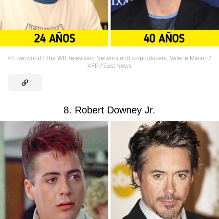
©
Everwood / The WB Television Network and co-producers
,
Valerie Macon /
AFP / East News
8. Robert Downey Jr.