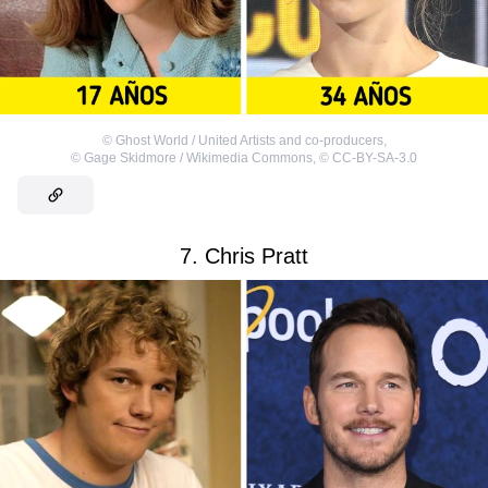
©
Ghost World / United Artists and co-producers
,
©
Gage Skidmore / Wikimedia Commons
,
©
CC-BY-SA-3.0
7. Chris Pratt