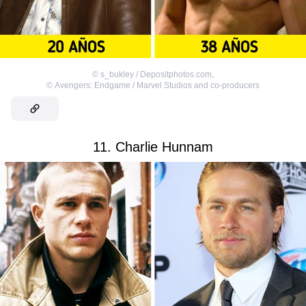
©
s_bukley / Depositphotos.com
,
©
Avengers: Endgame / Marvel Studios and co-producers
11. Charlie Hunnam