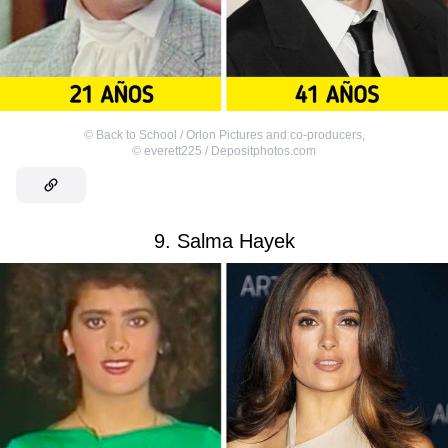
©
Back to School / Orlon Pictures and co-producers
,
©
everett225 / Depositphotos.com
9. Salma Hayek