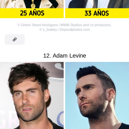
©
Green Street Hooligans / MWM Studios and co-producers
,
©
s_bukley / Depositphotos.com
12. Adam Levine