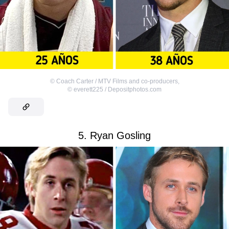
©
Coach Carter / MTV Films and co-producers
,
©
everett225 / Depositphotos.com
5. Ryan Gosling