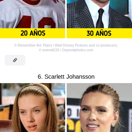
©
Remember the Titans / Walt Disney Pictures and co-producers
,
©
everett225 / Depositphotos.com
6. Scarlett Johansson