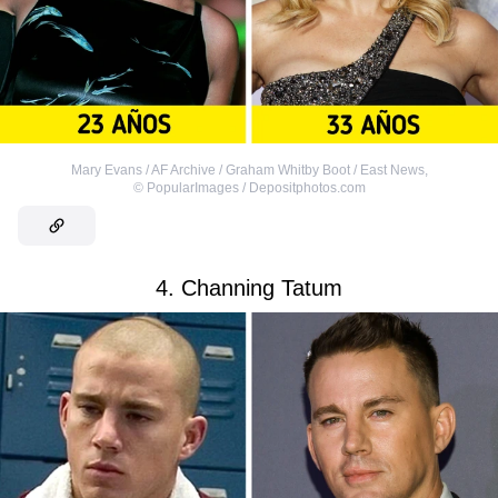
Mary Evans / AF Archive / Graham Whitby Boot / East News
,
©
PopularImages / Depositphotos.com
4. Channing Tatum