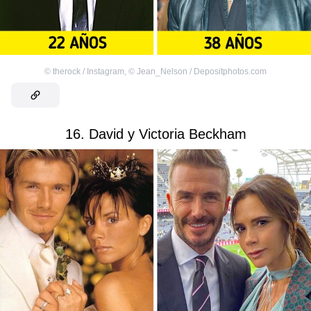
©
therock / Instagram
,
©
Jean_Nelson / Depositphotos.com
16. David y Victoria Beckham