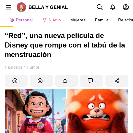
Personal
Nuevo
Mujeres
Familia
Relacio
“Red”, una nueva película de
Disney que rompe con el tabú de la
menstruación
·
Famosos
Humor
-
-
-
-