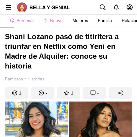
Personal
Nuevo
Mujeres
Familia
Relacio
Shaní Lozano pasó de titiritera a
triunfar en Netflix como Yeni en
Madre de Alquiler: conoce su
historia
·
Famosos
Historias
1
-
1
-