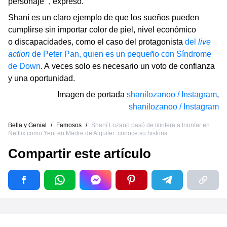
personaje’”, expresó.
Shaní es un claro ejemplo de que los sueños pueden
cumplirse sin importar color de piel, nivel económico
o discapacidades, como el caso del protagonista
del
live
action
de Peter Pan, quien es un pequeño con Síndrome
de Down
. A veces solo es necesario un voto de confianza
y una oportunidad.
Imagen de portada
shanilozanoo / Instagram
,
shanilozanoo / Instagram
Bella y Genial
/
Famosos
/
Shaní Lozano pasó de titiritera a triunfar en
Netflix como Yeni en Madre de Alquiler: conoce su historia
Compartir este artículo