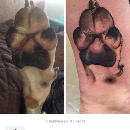
©
stephiiejean18 / Reddit