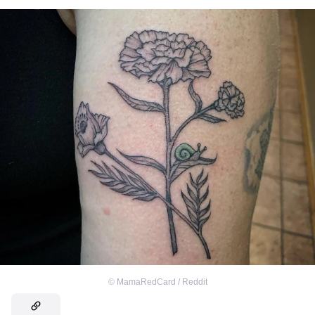
©
MamaRedCard / Reddit