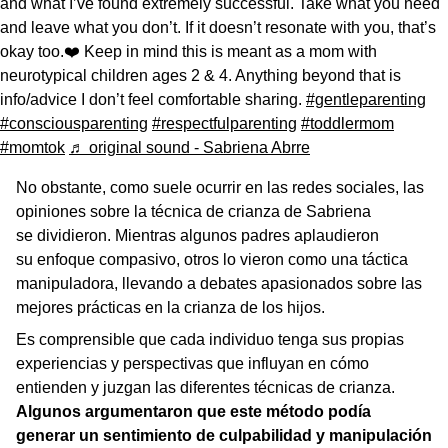
and what I’ve found extremely successful. Take what you need
and leave what you don’t. If it doesn’t resonate with you, that’s
okay too.❤️ Keep in mind this is meant as a mom with
neurotypical children ages 2 & 4. Anything beyond that is
info/advice I don’t feel comfortable sharing.
#gentleparenting
#consciousparenting
#respectfulparenting
#toddlermom
#momtok
♬ original sound - Sabriena Abrre
No obstante, como suele ocurrir en las redes sociales, las
opiniones sobre la técnica de crianza de Sabriena
se dividieron. Mientras algunos padres aplaudieron
su enfoque compasivo, otros lo vieron como una táctica
manipuladora, llevando a debates apasionados sobre las
mejores prácticas en la crianza de los hijos.
Es comprensible que cada individuo tenga sus propias
experiencias y perspectivas que influyan en cómo
entienden y juzgan las diferentes técnicas de crianza.
Algunos argumentaron que este método podía
generar un sentimiento de culpabilidad y manipulación