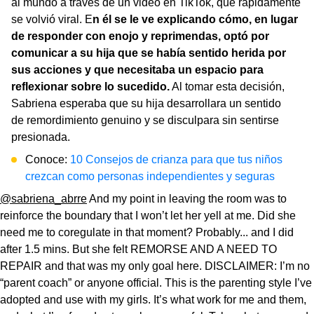
al mundo a través de un video en TikTok, que rápidamente
se volvió viral. E
n él se le ve explicando cómo, en lugar
de responder con enojo y reprimendas, optó por
comunicar a su hija que se había sentido herida por
sus acciones y que necesitaba un espacio para
reflexionar sobre lo sucedido.
Al tomar esta decisión,
Sabriena esperaba que su hija desarrollara un sentido
de remordimiento genuino y se disculpara sin sentirse
presionada.
Conoce:
10 Consejos de crianza para que tus niños
crezcan como personas independientes y seguras
@sabriena_abrre
And my point in leaving the room was to
reinforce the boundary that I won’t let her yell at me. Did she
need me to coregulate in that moment? Probably... and I did
after 1.5 mins. But she felt REMORSE AND A NEED TO
REPAIR and that was my only goal here. DISCLAIMER: I’m no
“parent coach” or anyone official. This is the parenting style I’ve
adopted and use with my girls. It’s what work for me and them,