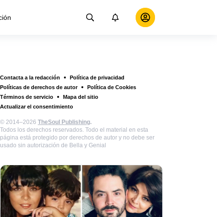
ción
Contacta a la redacción
Política de privacidad
Políticas de derechos de autor
Política de Cookies
Términos de servicio
Mapa del sitio
Actualizar el consentimiento
© 2014–2026
TheSoul Publishing
.
Todos los derechos reservados. Todo el material en esta
página está protegido por derechos de autor y no debe ser
usado sin autorización de Bella y Genial