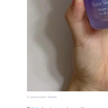
©
asiancrystal / Reddit