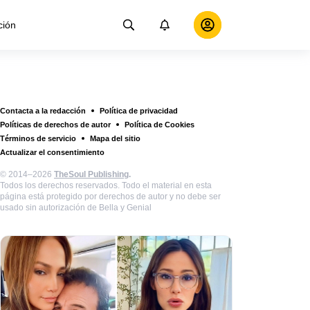
ción
Contacta a la redacción
Política de privacidad
Políticas de derechos de autor
Política de Cookies
Términos de servicio
Mapa del sitio
Actualizar el consentimiento
© 2014–2026
TheSoul Publishing
.
Todos los derechos reservados. Todo el material en esta
página está protegido por derechos de autor y no debe ser
usado sin autorización de Bella y Genial