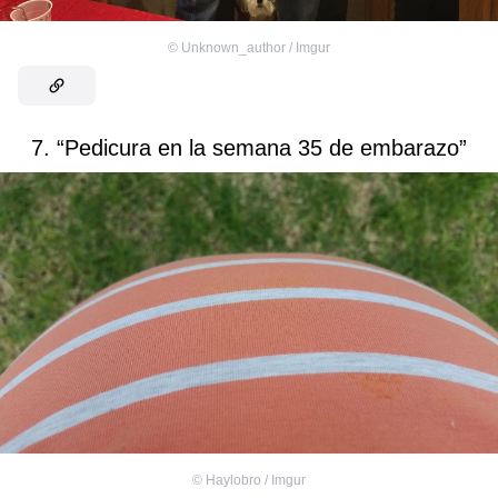
©
Unknown_author / Imgur
7. “Pedicura en la semana 35 de embarazo”
©
Haylobro / Imgur