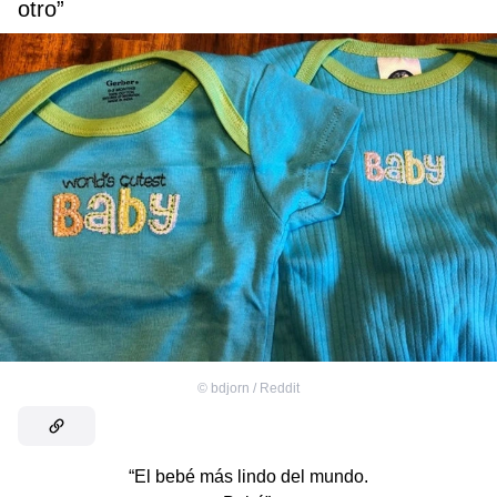
otro”
©
bdjorn / Reddit
“El bebé más lindo del mundo.