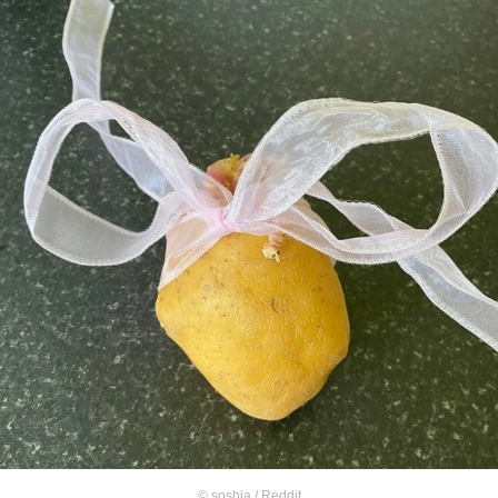
©
soshia / Reddit