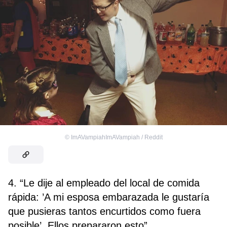
©
ImAVampiahImAVampiah / Reddit
4. “Le dije al empleado del local de comida
rápida: ’A mi esposa embarazada le gustaría
que pusieras tantos encurtidos como fuera
posible’. Ellos prepararon esto”