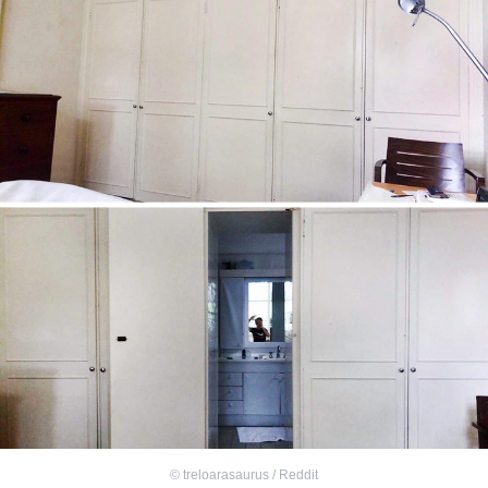
©
treloarasaurus / Reddit