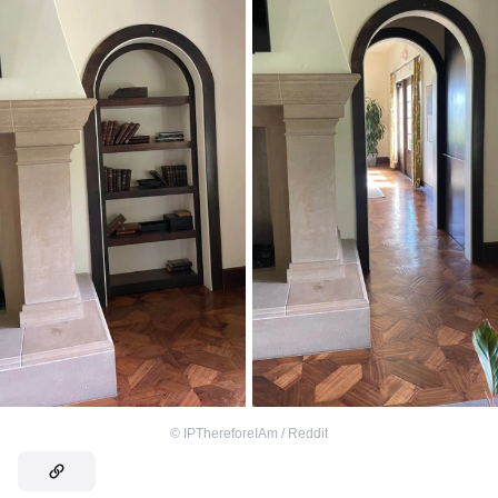
©
IPThereforeIAm / Reddit