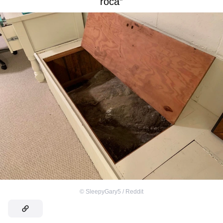
roca”
©
SleepyGary5 / Reddit