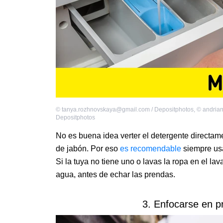
©
tanya.rozhnovskaya@gmail.com / Depositphotos
,
©
andrian
Depositphotos
No es buena idea verter el detergente directam
de jabón. Por eso
es recomendable
siempre usa
Si la tuya no tiene uno o lavas la ropa en el l
agua, antes de echar las prendas.
3. Enfocarse en pr