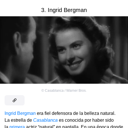
3. Ingrid Bergman
©
Casablanca / Warner Bros.
Ingrid Bergman
era fiel defensora de la belleza natural.
La estrella de
Casablanca
es conocida por haber sido
la
primera
actriz “natural” en pantalla. En una época donde