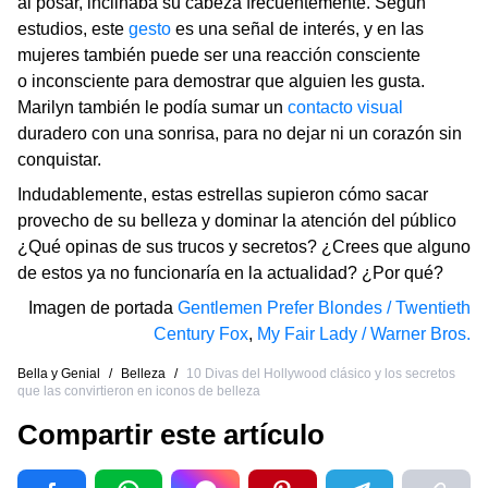
al posar, inclinaba su cabeza frecuentemente. Según
estudios, este
gesto
es una señal de interés, y en las
mujeres también puede ser una reacción consciente
o inconsciente para demostrar que alguien les gusta.
Marilyn también le podía sumar un
contacto visual
duradero con una sonrisa, para no dejar ni un corazón sin
conquistar.
Indudablemente, estas estrellas supieron cómo sacar
provecho de su belleza y dominar la atención del público
¿Qué opinas de sus trucos y secretos? ¿Crees que alguno
de estos ya no funcionaría en la actualidad? ¿Por qué?
Imagen de portada
Gentlemen Prefer Blondes / Twentieth
Century Fox
,
My Fair Lady / Warner Bros.
Bella y Genial
/
Belleza
/
10 Divas del Hollywood clásico y los secretos
que las convirtieron en iconos de belleza
Compartir este artículo