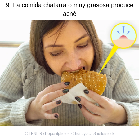
9. La comida chatarra o muy grasosa produce
acné
©
LENbIR / Depositphotos
,
©
honeypic / Shutterstock