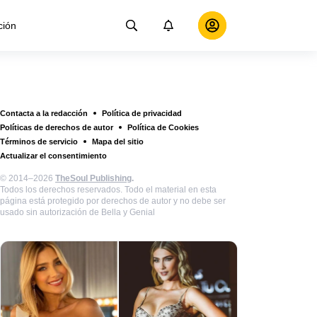
ción
Contacta a la redacción
Política de privacidad
Políticas de derechos de autor
Política de Cookies
Términos de servicio
Mapa del sitio
Actualizar el consentimiento
© 2014–2026
TheSoul Publishing
.
Todos los derechos reservados. Todo el material en esta
página está protegido por derechos de autor y no debe ser
usado sin autorización de Bella y Genial