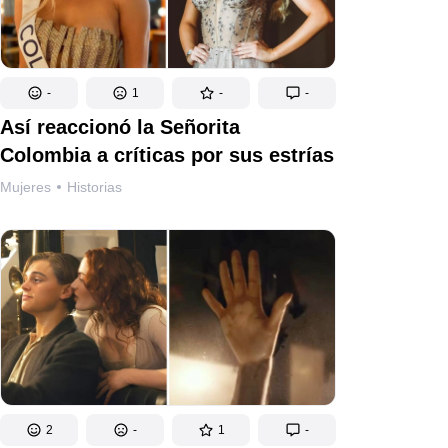
-
1
-
-
Así reaccionó la Señorita
Colombia a críticas por sus estrías
Mujeres
Historias
2
-
1
-