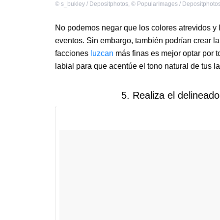
©
s_bukley / Depositphotos
,
©
PopularImages / Depositphoto
No podemos negar que los colores atrevidos y 
eventos. Sin embargo, también podrían crear la 
facciones
luzcan
más finas es mejor optar por 
labial para que acentúe el tono natural de tus l
5. Realiza el delineado