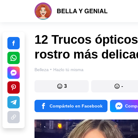
12 Trucos ópticos
rostro más delica
·
Belleza
Hazlo tú misma
3
-
Compártelo en Facebook
Compá