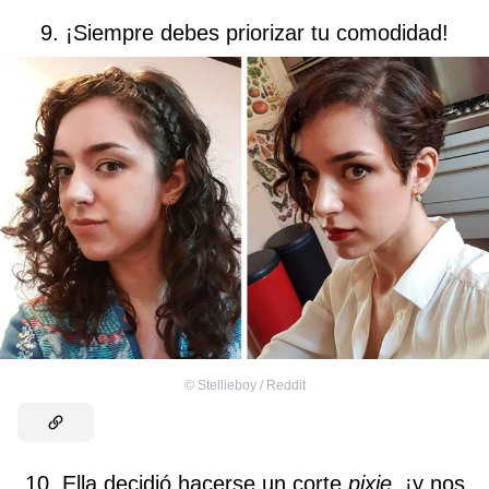
9. ¡Siempre debes priorizar tu comodidad!
©
Stellieboy / Reddit
10. Ella decidió hacerse un corte
pixie,
¡y nos