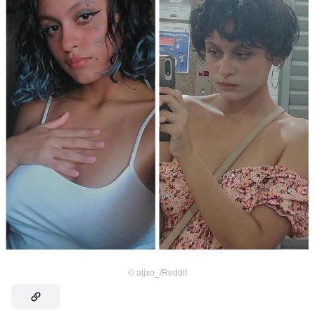
©
aljxo_/Reddit