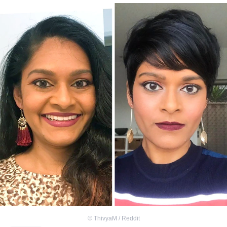
©
ThivyaM / Reddit