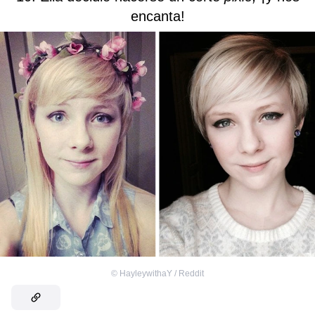
encanta!
©
HayleywithaY / Reddit