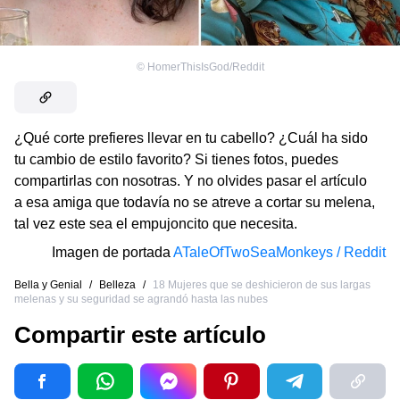
©
HomerThisIsGod/Reddit
¿Qué corte prefieres llevar en tu cabello? ¿Cuál ha sido
tu cambio de estilo
favorito? Si tienes fotos, puedes
compartirlas con nosotras. Y no olvides pasar el artículo
a esa amiga que todavía no se atreve a cortar su melena,
tal vez este sea el empujoncito que necesita.
Imagen de portada
ATaleOfTwoSeaMonkeys / Reddit
Bella y Genial
/
Belleza
/
18 Mujeres que se deshicieron de sus largas
melenas y su seguridad se agrandó hasta las nubes
Compartir este artículo