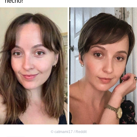
hecho!”
©
catmami17 / Reddit