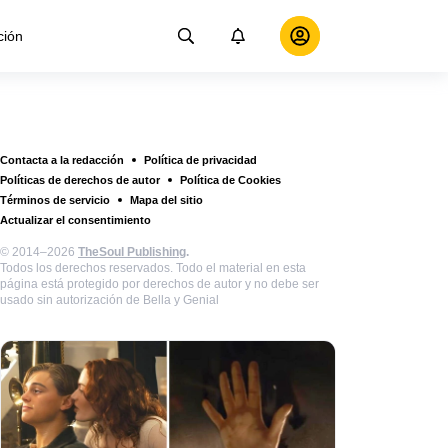
ción
Contacta a la redacción
Política de privacidad
Políticas de derechos de autor
Política de Cookies
Términos de servicio
Mapa del sitio
Actualizar el consentimiento
© 2014–2026
TheSoul Publishing
.
Todos los derechos reservados. Todo el material en esta
página está protegido por derechos de autor y no debe ser
usado sin autorización de Bella y Genial