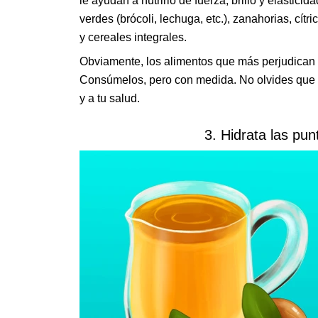
le ayudan a nutrirlo de fuerza, brillo y elastici
verdes (brócoli, lechuga, etc.), zanahorias, cít
y cereales integrales.
Obviamente, los alimentos que más perjudican 
Consúmelos, pero con medida. No olvides que h
y a tu salud.
3. Hidrata las pun