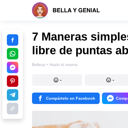
7 Maneras simples
libre de puntas ab
·
Belleza
Hazlo tú misma
-
-
Compártelo en Facebook
Compá