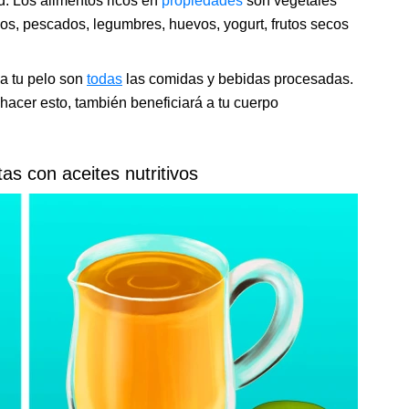
dad. Los alimentos ricos en
propiedades
son vegetales
ricos, pescados, legumbres, huevos, yogurt, frutos secos
a tu pelo son
todas
las comidas y bebidas procesadas.
acer esto, también beneficiará a tu cuerpo
tas con aceites nutritivos