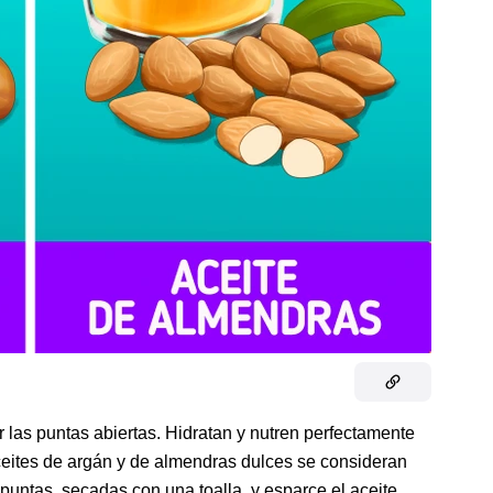
las puntas abiertas. Hidratan y nutren perfectamente
aceites de argán y de almendras dulces se consideran
puntas, secadas con una toalla, y esparce el aceite