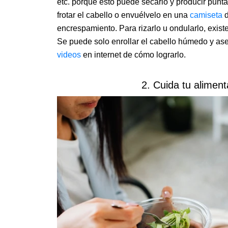
etc. porque esto puede secarlo y producir puntas
frotar el cabello o envuélvelo en una
camiseta
d
encrespamiento. Para rizarlo u ondularlo, exist
Se puede solo enrollar el cabello húmedo y as
videos
en internet de cómo lograrlo.
2. Cuida tu alimen