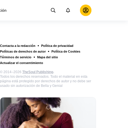
ción
Contacta a la redacción
Política de privacidad
Políticas de derechos de autor
Política de Cookies
Términos de servicio
Mapa del sitio
Actualizar el consentimiento
© 2014–2026
TheSoul Publishing
.
Todos los derechos reservados. Todo el material en esta
página está protegido por derechos de autor y no debe ser
usado sin autorización de Bella y Genial