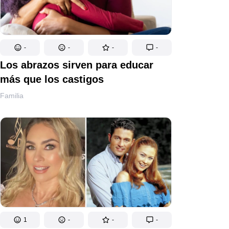
-
-
-
-
Los abrazos sirven para educar
más que los castigos
Familia
1
-
-
-