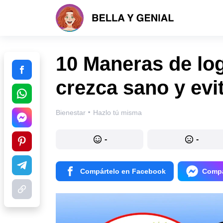
10 Maneras de log
crezca sano y evi
·
Bienestar
Hazlo tú misma
-
-
Compártelo en Facebook
Compá