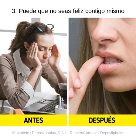
3. Puede que no seas feliz contigo mismo
©
stokkete / Depositphotos
,
©
AsierRomeroCarballo / Depositphotos