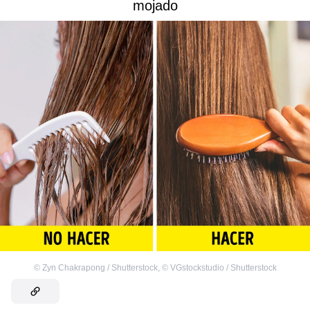
mojado
©
Zyn Chakrapong / Shutterstock
,
©
VGstockstudio / Shutterstock