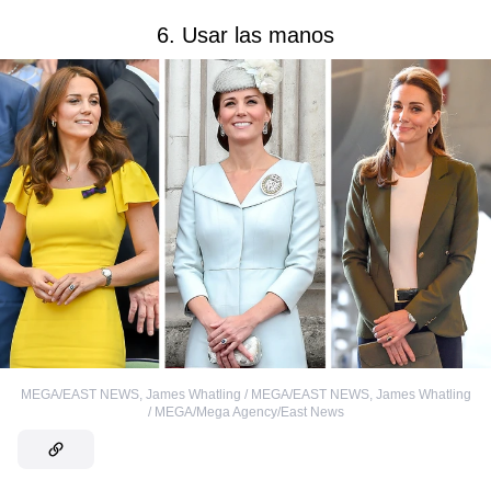
6. Usar las manos
MEGA/EAST NEWS
,
James Whatling / MEGA/EAST NEWS
,
James Whatling
/ MEGA/Mega Agency/East News