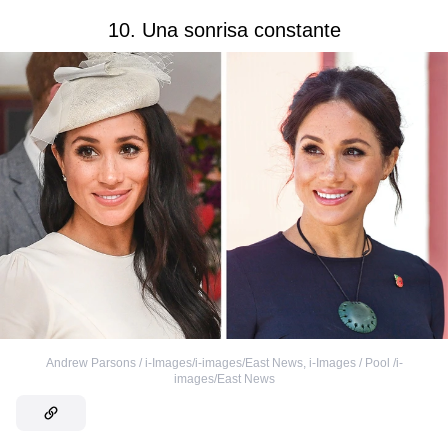
10. Una sonrisa constante
Andrew Parsons / i-Images/i-images/East News
,
i-Images / Pool /i-
images/East News