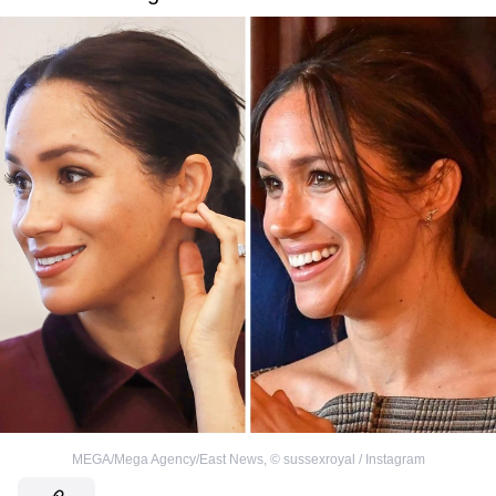
MEGA/Mega Agency/East News
,
©
sussexroyal / Instagram