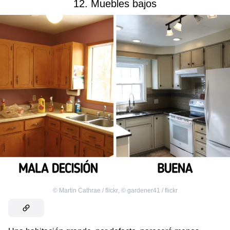
12. Muebles bajos
©
Martin Cathrae / flickr
,
©
gardener41 / flickr