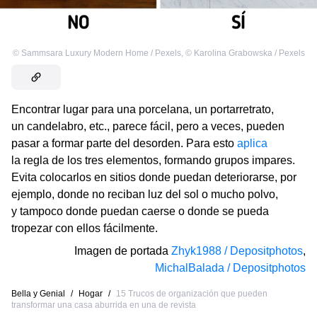
©
Sammsara Luxury Modern Home / Pexels
,
©
Karolina Grabowska / Pexels
Encontrar lugar para una porcelana, un portarretrato,
un candelabro, etc., parece fácil, pero a veces, pueden
pasar a formar parte del desorden. Para esto
aplica
la regla de los tres elementos, formando grupos impares.
Evita colocarlos en sitios donde puedan deteriorarse, por
ejemplo, donde no reciban luz del sol o mucho polvo,
y tampoco donde puedan caerse o donde se pueda
tropezar con ellos fácilmente.
Imagen de portada
Zhyk1988 / Depositphotos
,
MichalBalada / Depositphotos
Bella y Genial
/
Hogar
/
15 Trucos de organización que pueden
transformar una casa aburrida en una de revista