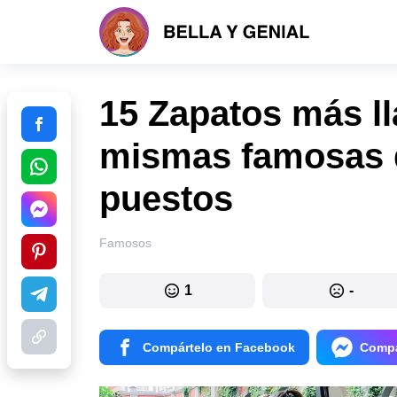
15 Zapatos más ll
mismas famosas q
puestos
Famosos
1
-
Compártelo en Facebook
Compá