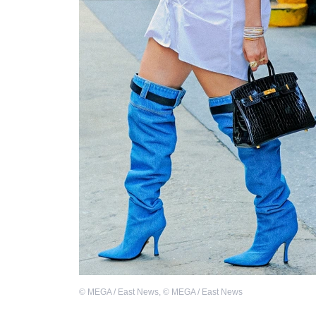
©
MEGA / East News
,
©
MEGA / East News