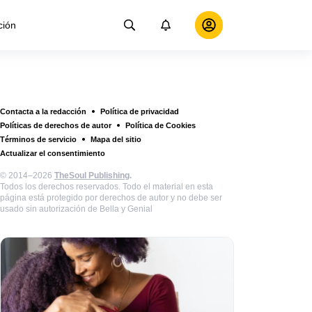
ción
Contacta a la redacción
Política de privacidad
Políticas de derechos de autor
Política de Cookies
Términos de servicio
Mapa del sitio
Actualizar el consentimiento
© 2014–2026
TheSoul Publishing
.
Todos los derechos reservados. Todo el material en esta
página está protegido por derechos de autor y no debe ser
usado sin autorización de Bella y Genial