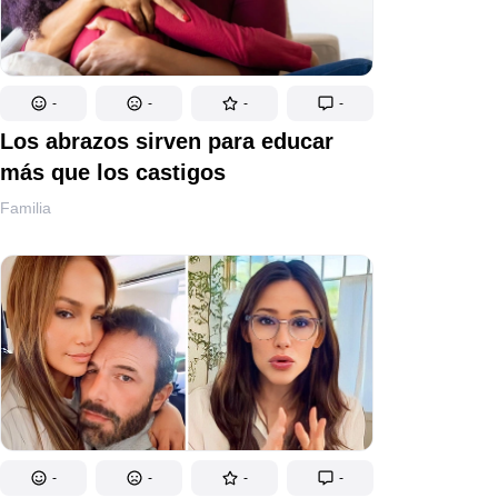
-
-
-
-
Los abrazos sirven para educar
más que los castigos
Familia
-
-
-
-