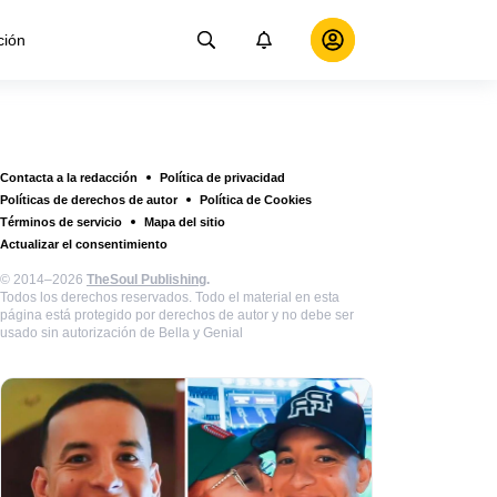
ción
Contacta a la redacción
Política de privacidad
Políticas de derechos de autor
Política de Cookies
Términos de servicio
Mapa del sitio
Actualizar el consentimiento
© 2014–2026
TheSoul Publishing
.
Todos los derechos reservados. Todo el material en esta
página está protegido por derechos de autor y no debe ser
usado sin autorización de Bella y Genial