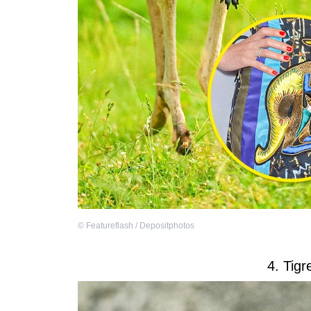
©
Featureflash / Depositphotos
4. Tig