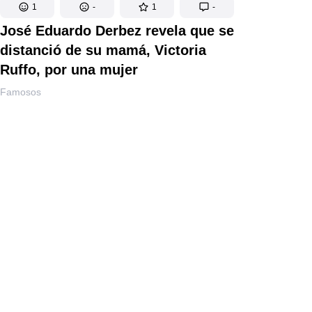
1
-
1
-
José Eduardo Derbez revela que se
distanció de su mamá, Victoria
Ruffo, por una mujer
Famosos