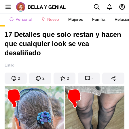
Personal
Nuevo
Mujeres
Familia
Relacio
17 Detalles que solo restan y hacen
que cualquier look se vea
desaliñado
Estilo
2
2
2
-