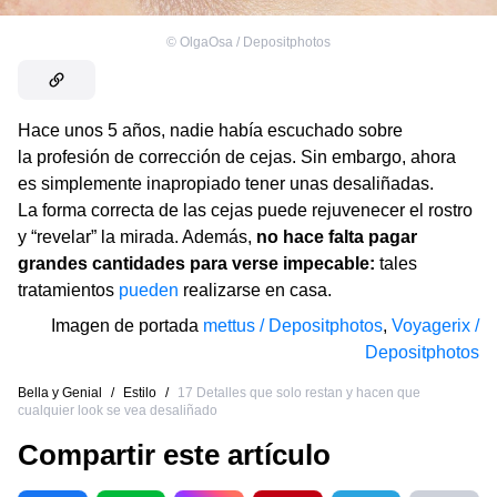
©
OlgaOsa / Depositphotos
Hace unos 5 años, nadie había escuchado sobre
la profesión de corrección de cejas. Sin embargo, ahora
es simplemente inapropiado tener unas desaliñadas.
La forma correcta de las cejas puede rejuvenecer el rostro
y “revelar” la mirada. Además,
no hace falta pagar
grandes cantidades para verse impecable:
tales
tratamientos
pueden
realizarse en casa.
Imagen de portada
mettus / Depositphotos
,
Voyagerix /
Depositphotos
Bella y Genial
/
Estilo
/
17 Detalles que solo restan y hacen que
cualquier look se vea desaliñado
Compartir este artículo