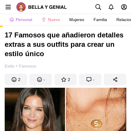
Personal
Nuevo
Mujeres
Familia
Relacio
17 Famosos que añadieron detalles
extras a sus outfits para crear un
estilo único
·
Estilo
Famosos
2
-
2
-