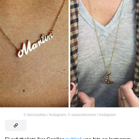
©
ikercasillas / Instagram
,
©
saracarbonero / Instagram