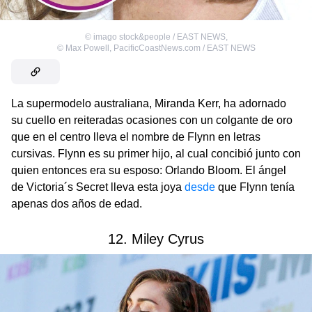
©
imago stock&people / EAST NEWS
,
©
Max Powell, PacificCoastNews.com / EAST NEWS
La supermodelo australiana, Miranda Kerr, ha adornado
su cuello en reiteradas ocasiones con un colgante de oro
que en el centro lleva el nombre de Flynn en letras
cursivas. Flynn es su primer hijo, al cual concibió junto con
quien entonces era su esposo: Orlando Bloom. El ángel
de Victoria´s Secret lleva esta joya
desde
que Flynn tenía
apenas dos años de edad.
12. Miley Cyrus