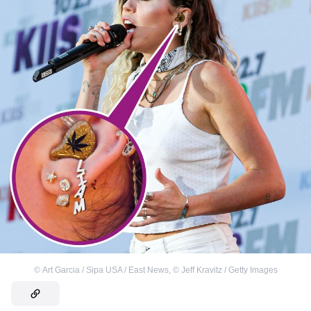
©
Art Garcia / Sipa USA / East News
,
©
Jeff Kravitz / Getty Images