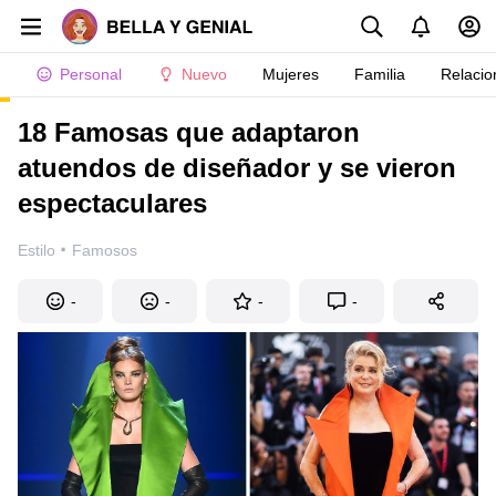
Personal
Nuevo
Mujeres
Familia
Relacio
18 Famosas que adaptaron
atuendos de diseñador y se vieron
espectaculares
·
Estilo
Famosos
-
-
-
-