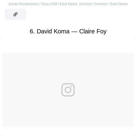
Jonas Gustavsson / Sipa USA / East News
,
Invision / Invision / East News
6. David Koma — Claire Foy