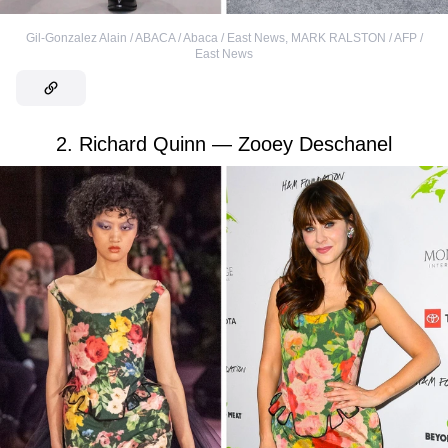
Gil-Gonzalez Alain / ABACA / Abaca / East News
,
MARK RALSTON / AFP /
East News
2. Richard Quinn — Zooey Deschanel