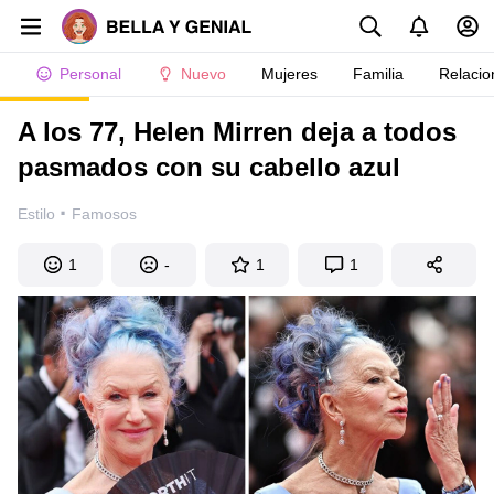
Personal
Nuevo
Mujeres
Familia
Relacio
A los 77, Helen Mirren deja a todos
pasmados con su cabello azul
·
Estilo
Famosos
1
-
1
1