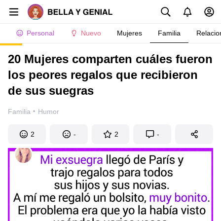
Personal
Nuevo
Mujeres
Familia
Relacio
20 Mujeres comparten cuáles fueron
los peores regalos que recibieron
de sus suegras
·
Familia
Humor
2
-
2
-