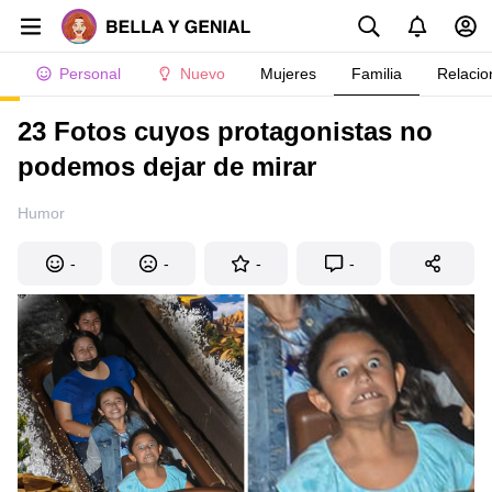
Personal
Nuevo
Mujeres
Familia
Relacio
23 Fotos cuyos protagonistas no
podemos dejar de mirar
Humor
-
-
-
-