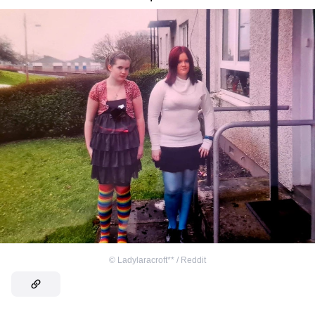
©
Ladylaracroft** / Reddit