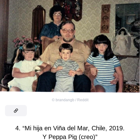
©
brandangb / Reddit
4. “Mi hija en Viña del Mar, Chile, 2019.
Y Peppa Pig (creo)”