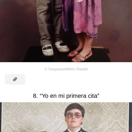
©
TurquoiseWithin / Reddit
8. “Yo en mi primera cita”