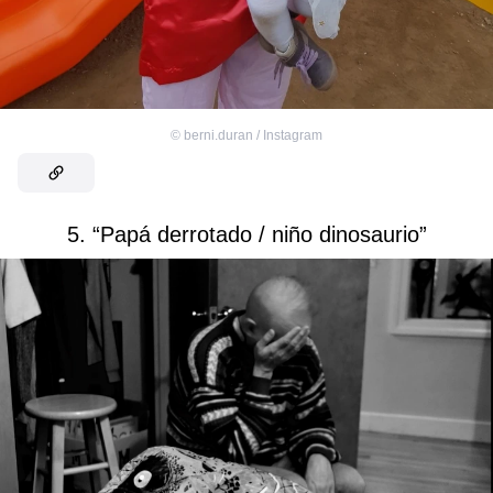
©
berni.duran / Instagram
5. “Papá derrotado / niño dinosaurio”